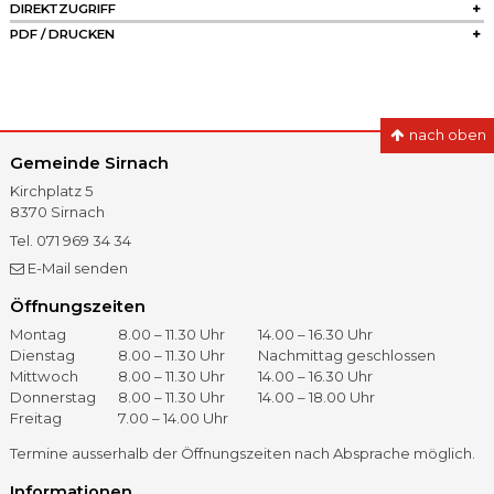
DIREKTZUGRIFF
PDF / DRUCKEN
nach oben
Gemeinde Sirnach
Kirchplatz 5
8370
Sirnach
Tel.
071 969 34 34
Fax
071 966 41 60
E-Mail senden
Öffnungszeiten
Öffnungszeiten
Tag
Vormittag
Nachmittag
Montag
8.00 – 11.30 Uhr
14.00 – 16.30 Uhr
Dienstag
8.00 – 11.30 Uhr
Nachmittag geschlossen
Mittwoch
8.00 – 11.30 Uhr
14.00 – 16.30 Uhr
Donnerstag
8.00 – 11.30 Uhr
14.00 – 18.00 Uhr
Freitag
7.00 – 14.00 Uhr
Termine ausserhalb der Öffnungszeiten nach Absprache möglich.
Informationen