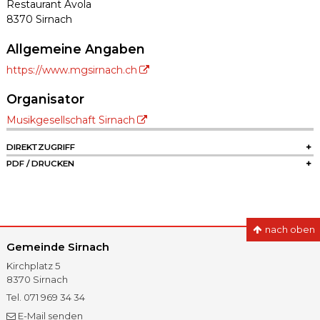
Restaurant Avola
8370 Sirnach
Allgemeine Angaben
https://www.mgsirnach.ch
Organisator
Musikgesellschaft Sirnach
SIDEBAR
DIREKTZUGRIFF
PDF / DRUCKEN
nach oben
Gemeinde Sirnach
Kirchplatz 5
8370
Sirnach
Tel.
071 969 34 34
Fax
071 966 41 60
E-Mail senden