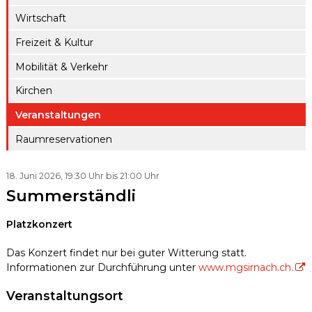
ule
gen A – Z
Wirtschaft
Raumreserva
Jugendproje
Digitaler
tionen
Freizeit & Kultur
kt LiFT
Schalter
Mobilität & Verkehr
Kanton
Weitere
Thurgau
Angebote
Kirchen
Veranstaltungen
Raumreservationen
18. Juni 2026
, 19:30 Uhr
bis 21:00 Uhr
Summerständli
Platzkonzert
Das Konzert findet nur bei guter Witterung statt.
Informationen zur Durchführung unter
www.mgsirnach.ch.
Veranstaltungsort