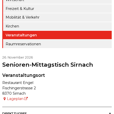
ule
gen A – Z
Raumreserva
Freizeit & Kultur
Jugendproje
Digitaler
tionen
kt LiFT
Mobilität & Verkehr
Schalter
Kanton
Weitere
Kirchen
Thurgau
Angebote
Veranstaltungen
Raumreservationen
26. November 2026
Senioren-Mittagstisch Sirnach
Veranstaltungsort
Restaurant Engel
Fischingerstrasse 2
8370 Sirnach
Lageplan
SIDEBAR
DIREKTZUGRIFF