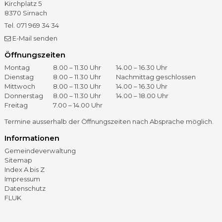
Kirchplatz 5
8370
Sirnach
Tel.
071 969 34 34
Fax
071 966 41 60
E-Mail senden
Öffnungszeiten
Öffnungszeiten
Tag
Vormittag
Nachmittag
Montag
8.00 – 11.30 Uhr
14.00 – 16.30 Uhr
Dienstag
8.00 – 11.30 Uhr
Nachmittag geschlossen
Mittwoch
8.00 – 11.30 Uhr
14.00 – 16.30 Uhr
Donnerstag
8.00 – 11.30 Uhr
14.00 – 18.00 Uhr
Freitag
7.00 – 14.00 Uhr
Termine ausserhalb der Öffnungszeiten nach Absprache möglich.
Informationen
Gemeindeverwaltung
Sitemap
Index A bis Z
Impressum
Datenschutz
FLUK
©
2026 – Gemeinde Sirnach
GOViS
by
backslash