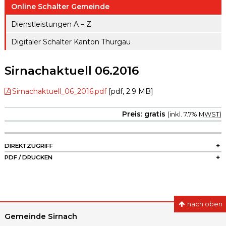
ule
Online Schalter Gemeinde
gen A – Z
Raumreserva
Jugendproje
Dienstleistungen A – Z
Digitaler
tionen
kt LiFT
Schalter
Digitaler Schalter Kanton Thurgau
Kanton
Weitere
Thurgau
Angebote
Sirnachaktuell 06.2016
Sirnachaktuell_06_2016.pdf
[pdf, 2.9 MB]
Preis: gratis
(inkl. 7.7%
MWST
)
SIDEBAR
DIREKTZUGRIFF
PDF / DRUCKEN
nach oben
Gemeinde Sirnach