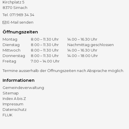
Kirchplatz 5
8370
Sirnach
Tel.
071 969 34 34
Fax
071 966 41 60
E-Mail senden
Öffnungszeiten
Öffnungszeiten
Tag
Vormittag
Nachmittag
Montag
8.00 – 11.30 Uhr
14.00 – 16.30 Uhr
Dienstag
8.00 – 11.30 Uhr
Nachmittag geschlossen
Mittwoch
8.00 – 11.30 Uhr
14.00 – 16.30 Uhr
Donnerstag
8.00 – 11.30 Uhr
14.00 – 18.00 Uhr
Freitag
7.00 – 14.00 Uhr
Termine ausserhalb der Öffnungszeiten nach Absprache möglich.
Informationen
Gemeindeverwaltung
Sitemap
Index A bis Z
Impressum
Datenschutz
FLUK
©
2026 – Gemeinde Sirnach
GOViS
by
backslash