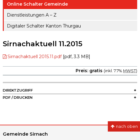
ule
Online Schalter Gemeinde
gen A – Z
Raumreserva
Jugendproje
Dienstleistungen A – Z
Digitaler
tionen
kt LiFT
Schalter
Digitaler Schalter Kanton Thurgau
Kanton
Weitere
Thurgau
Angebote
Sirnachaktuell 11.2015
Sirnachaktuell 2015.11.pdf
[pdf, 3.3 MB]
Preis: gratis
(inkl. 7.7%
MWST
)
SIDEBAR
DIREKTZUGRIFF
PDF / DRUCKEN
nach oben
Gemeinde Sirnach