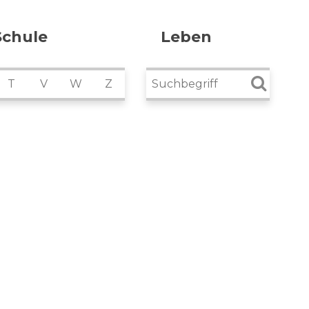
Schule
Leben
Suchbegriff
T
V
W
Z