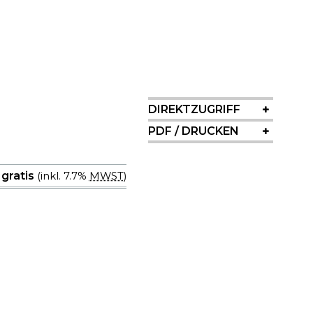
SIDEBAR
DIREKTZUGRIFF
PDF / DRUCKEN
 gratis
(inkl. 7.7%
MWST
)