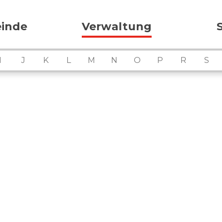
ation
inde
Verwaltung
I
J
K
L
M
N
O
P
R
S