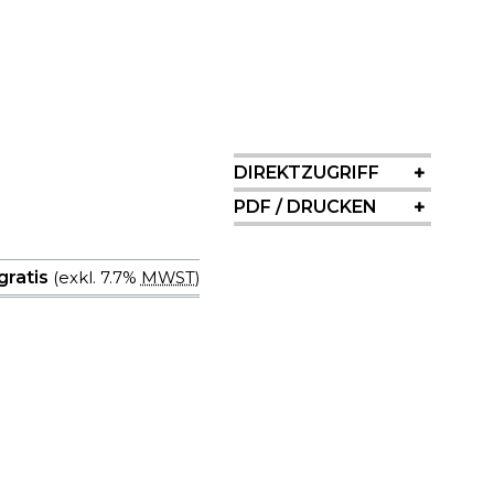
SIDEBAR
DIREKTZUGRIFF
PDF / DRUCKEN
 gratis
(exkl. 7.7%
MWST
)