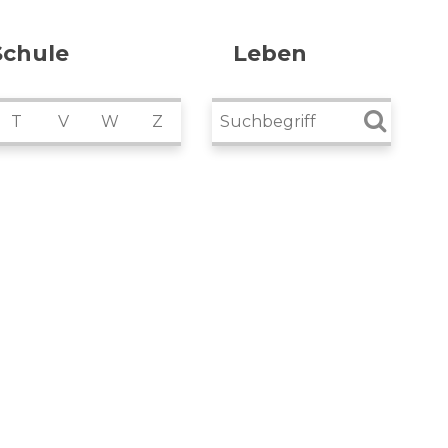
Schule
Leben
Suchbegriff
T
V
W
Z