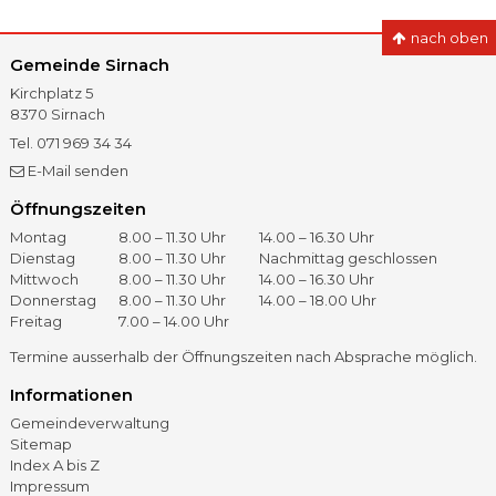
nach oben
Gemeinde Sirnach
Kirchplatz 5
8370
Sirnach
Tel.
071 969 34 34
Fax
071 966 41 60
E-Mail senden
Öffnungszeiten
Öffnungszeiten
Tag
Vormittag
Nachmittag
Montag
8.00 – 11.30 Uhr
14.00 – 16.30 Uhr
Dienstag
8.00 – 11.30 Uhr
Nachmittag geschlossen
Mittwoch
8.00 – 11.30 Uhr
14.00 – 16.30 Uhr
Donnerstag
8.00 – 11.30 Uhr
14.00 – 18.00 Uhr
Freitag
7.00 – 14.00 Uhr
Termine ausserhalb der Öffnungszeiten nach Absprache möglich.
Informationen
Gemeindeverwaltung
Sitemap
Index A bis Z
Impressum