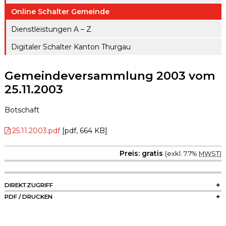
ule
gen A – Z
Online Schalter Gemeinde
Raumreserva
Jugendproje
Digitaler
tionen
Dienstleistungen A – Z
kt LiFT
Schalter
Digitaler Schalter Kanton Thurgau
Kanton
Weitere
Thurgau
Angebote
Gemeindeversammlung 2003 vom
25.11.2003
Botschaft
25.11.2003.pdf
[pdf, 664 KB]
Preis: gratis
(exkl. 7.7%
MWST
)
SIDEBAR
DIREKTZUGRIFF
PDF / DRUCKEN