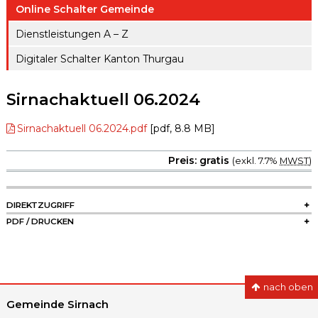
ule
Online Schalter Gemeinde
gen A – Z
Raumreserva
Jugendproje
Dienstleistungen A – Z
Digitaler
tionen
kt LiFT
Schalter
Digitaler Schalter Kanton Thurgau
Kanton
Weitere
Thurgau
Angebote
Sirnachaktuell 06.2024
Sirnachaktuell 06.2024.pdf
[pdf, 8.8 MB]
Preis: gratis
(exkl. 7.7%
MWST
)
SIDEBAR
DIREKTZUGRIFF
PDF / DRUCKEN
nach oben
Gemeinde Sirnach