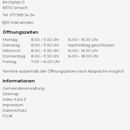
Kirchplatz 5
8370
Sirnach
Tel.
071 969 34 34
Fax
071 966 41 60
E-Mail senden
Öffnungszeiten
Öffnungszeiten
Tag
Vormittag
Nachmittag
Montag
8.00 – 11.30 Uhr
14.00 – 16.30 Uhr
Dienstag
8.00 – 11.30 Uhr
Nachmittag geschlossen
Mittwoch
8.00 – 11.30 Uhr
14.00 – 16.30 Uhr
Donnerstag
8.00 – 11.30 Uhr
14.00 – 18.00 Uhr
Freitag
7.00 – 14.00 Uhr
Termine ausserhalb der Öffnungszeiten nach Absprache möglich.
Informationen
Gemeindeverwaltung
Sitemap
Index A bis Z
Impressum
Datenschutz
FLUK
©
2026 – Gemeinde Sirnach
GOViS
by
backslash