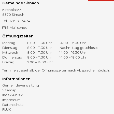
Gemeinde Sirnach
Kirchplatz 5
8370
Sirnach
Tel.
071 969 34 34
Fax
071 966 41 60
E-Mail senden
Öffnungszeiten
Öffnungszeiten
Tag
Vormittag
Nachmittag
Montag
8.00 – 11.30 Uhr
14.00 – 16.30 Uhr
Dienstag
8.00 – 11.30 Uhr
Nachmittag geschlossen
Mittwoch
8.00 – 11.30 Uhr
14.00 – 16.30 Uhr
Donnerstag
8.00 – 11.30 Uhr
14.00 – 18.00 Uhr
Freitag
7.00 – 14.00 Uhr
Termine ausserhalb der Öffnungszeiten nach Absprache möglich.
Informationen
Gemeindeverwaltung
Sitemap
Index A bis Z
Impressum
Datenschutz
FLUK