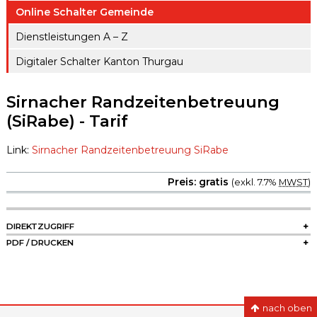
ule
Online Schalter Gemeinde
gen A – Z
Raumreserva
Jugendproje
Dienstleistungen A – Z
Digitaler
tionen
kt LiFT
Schalter
Digitaler Schalter Kanton Thurgau
Kanton
Weitere
Thurgau
Angebote
Sirnacher Randzeitenbetreuung
(SiRabe) - Tarif
Link:
Sirnacher Randzeitenbetreuung SiRabe
Preis: gratis
(exkl. 7.7%
MWST
)
SIDEBAR
DIREKTZUGRIFF
PDF / DRUCKEN
nach oben