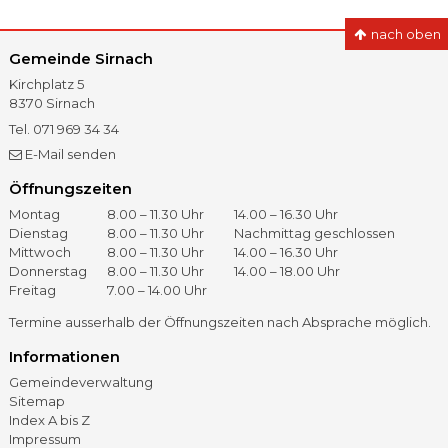
nach oben
Gemeinde Sirnach
Kirchplatz 5
8370
Sirnach
Tel.
071 969 34 34
Fax
071 966 41 60
E-Mail senden
Öffnungszeiten
Öffnungszeiten
Tag
Vormittag
Nachmittag
Montag
8.00 – 11.30 Uhr
14.00 – 16.30 Uhr
Dienstag
8.00 – 11.30 Uhr
Nachmittag geschlossen
Mittwoch
8.00 – 11.30 Uhr
14.00 – 16.30 Uhr
Donnerstag
8.00 – 11.30 Uhr
14.00 – 18.00 Uhr
Freitag
7.00 – 14.00 Uhr
Termine ausserhalb der Öffnungszeiten nach Absprache möglich.
Informationen
Gemeindeverwaltung
Sitemap
Index A bis Z
Impressum