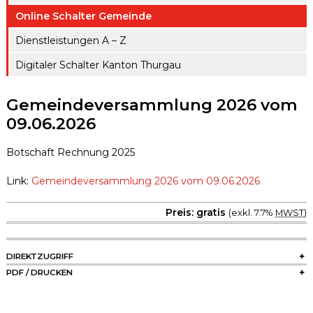
ule
gen A – Z
Online Schalter Gemeinde
Raumreserva
Jugendproje
Digitaler
tionen
Dienstleistungen A – Z
kt LiFT
Schalter
Digitaler Schalter Kanton Thurgau
Kanton
Weitere
Thurgau
Angebote
Gemeindeversammlung 2026 vom
09.06.2026
Botschaft Rechnung 2025
Link:
Gemeindeversammlung 2026 vom 09.06.2026
Preis: gratis
(exkl. 7.7%
MWST
)
SIDEBAR
DIREKTZUGRIFF
PDF / DRUCKEN