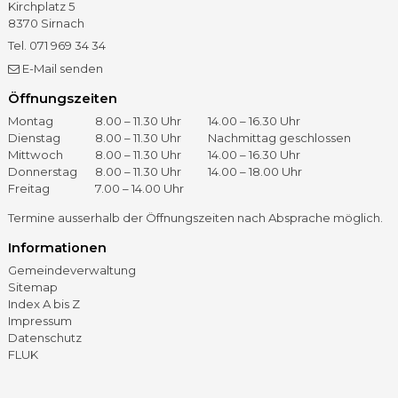
Kirchplatz 5
8370
Sirnach
Tel.
071 969 34 34
Fax
071 966 41 60
E-Mail senden
Öffnungszeiten
Öffnungszeiten
Tag
Vormittag
Nachmittag
Montag
8.00 – 11.30 Uhr
14.00 – 16.30 Uhr
Dienstag
8.00 – 11.30 Uhr
Nachmittag geschlossen
Mittwoch
8.00 – 11.30 Uhr
14.00 – 16.30 Uhr
Donnerstag
8.00 – 11.30 Uhr
14.00 – 18.00 Uhr
Freitag
7.00 – 14.00 Uhr
Termine ausserhalb der Öffnungszeiten nach Absprache möglich.
Informationen
Gemeindeverwaltung
Sitemap
Index A bis Z
Impressum
Datenschutz
FLUK
©
2026 – Gemeinde Sirnach
GOViS
by
backslash