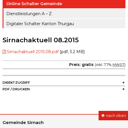
ule
Online Schalter Gemeinde
gen A – Z
Raumreserva
Jugendproje
Dienstleistungen A – Z
Digitaler
tionen
kt LiFT
Schalter
Digitaler Schalter Kanton Thurgau
Kanton
Weitere
Thurgau
Angebote
Sirnachaktuell 08.2015
Sirnachaktuell 2015.08.pdf
[pdf, 3.2 MB]
Preis: gratis
(inkl. 7.7%
MWST
)
SIDEBAR
DIREKTZUGRIFF
PDF / DRUCKEN
nach oben
Gemeinde Sirnach