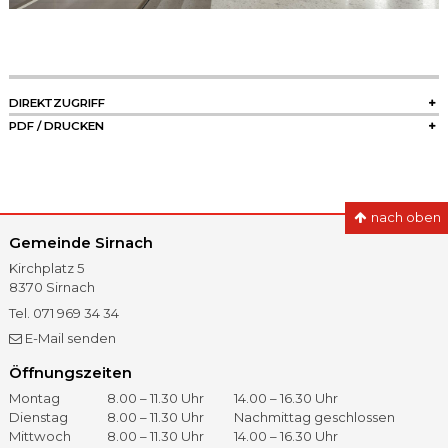
SIDEBAR
DIREKTZUGRIFF
PDF / DRUCKEN
nach oben
Gemeinde Sirnach
Kirchplatz 5
8370
Sirnach
Tel.
071 969 34 34
Fax
071 966 41 60
E-Mail senden
Öffnungszeiten
Öffnungszeiten
Tag
Vormittag
Nachmittag
Montag
8.00 – 11.30 Uhr
14.00 – 16.30 Uhr
Dienstag
8.00 – 11.30 Uhr
Nachmittag geschlossen
Mittwoch
8.00 – 11.30 Uhr
14.00 – 16.30 Uhr