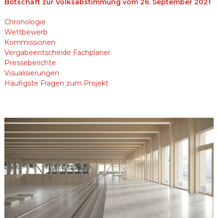
Botschaft zur Volksabstimmung vom 26. September 2021
Chronologie
Wettbewerb
Kommissionen
Vergabeentscheide Fachplaner
Presseberichte
Visualisierungen
Häufigste Fragen zum Projekt