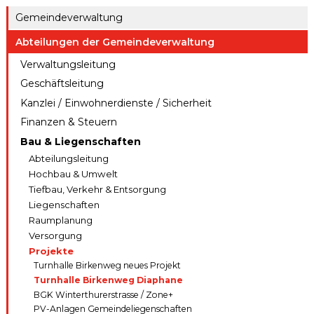
ule
gen A – Z
Gemeindeverwaltung
Raumreserva
Jugendproje
Digitaler
tionen
Abteilungen der Gemeindeverwaltung
kt LiFT
Schalter
Verwaltungsleitung
Kanton
Weitere
Thurgau
Geschäftsleitung
Angebote
Kanzlei / Einwohnerdienste / Sicherheit
Finanzen & Steuern
Bau & Liegenschaften
Abteilungsleitung
Hochbau & Umwelt
Tiefbau, Verkehr & Entsorgung
Liegenschaften
Raumplanung
Versorgung
Projekte
Turnhalle Birkenweg neues Projekt
Turnhalle Birkenweg Diaphane
BGK Winterthurerstrasse / Zone+
PV-Anlagen Gemeindeliegenschaften