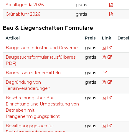
Abfallentsorgung
Abfallag
Abfallagenda 2026
gratis
Flyer Gr
Grünabfuhr 2026
gratis
Bau & Liegenschaften Formulare
Artikel
Preis
Link
Datei
Bau & Liegenschaften Formulare
Baugesuch I
Baugesuch Industrie und Gewerbe
gratis
Baugesuchsf
Baugesuchsformular (ausfüllbares
gratis
PDF)
Baumassenziff
Baumassenziffer ermitteln
gratis
Begründung 
Begründung von
gratis
Terrainveränderungen
Bau und Ein
Beschreibung über Bau,
gratis
Einrichtung und Umgestaltung von
Betrieben mit
Plangenehmigungspflicht
Bewilligun
Bewilligungsgesuch für
gratis
Erdwärmesondenbohrungen