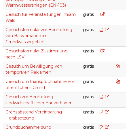
Warmwasseranlagen (EN-103)
Gesuch für Ve
Gesuch für Veranstaltungen im/am
gratis
Wald
Gesuchsform
Gesuchsformular zur Beurteilung
gratis
von Bauvorhaben im
Grundwassergebiet
Gesuchsformu
Gesuchsformular Zustimmung
gratis
nach LSV
Dokume
Gesuch um Bewilligung von
gratis
temporären Reklamen
Dokume
Gesuch um Inanspruchnahme von
gratis
öffentlichem Grund
Gesuch zur 
Gesuch zur Beurteilung
gratis
landwirtschaftlicher Bauvorhaben
Vereinbarun
Grenzabstand Vereinbarung
gratis
Herabsetzung
Grundbuch
Grundbuchanmeldung
gratis