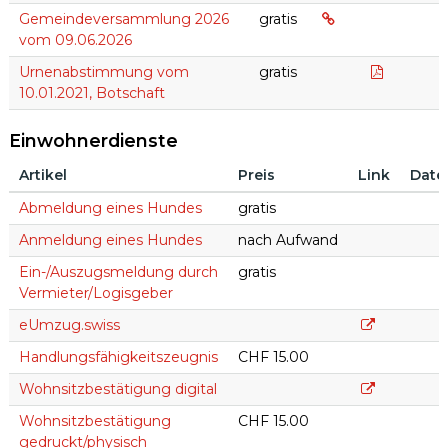
Gemeindeversamm
Gemeindeversammlung 2026
gratis
vom 09.06.2026
Botschaf
Urnenabstimmung vom
gratis
10.01.2021, Botschaft
Einwohnerdienste
Artikel
Preis
Link
Date
Einwohnerdienste
Abmeldung eines Hundes
gratis
Anmeldung eines Hundes
nach Aufwand
Ein-/Auszugsmeldung durch
gratis
Vermieter/Logisgeber
eUmzug.swi
eUmzug.swiss
Handlungsfähigkeitszeugnis
CHF 15.00
Onlineschalt
Wohnsitzbestätigung digital
Wohnsitzbestätigung
CHF 15.00
gedruckt/physisch