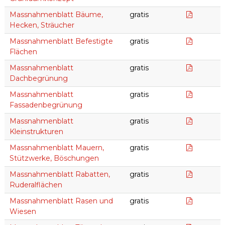
Massnah
Massnahmenblatt Bäume,
gratis
Hecken, Sträucher
Massnahm
Massnahmenblatt Befestigte
gratis
Flächen
Massnah
Massnahmenblatt
gratis
Dachbegrünung
Massnah
Massnahmenblatt
gratis
Fassadenbegrünung
Massnahm
Massnahmenblatt
gratis
Kleinstrukturen
Massnah
Massnahmenblatt Mauern,
gratis
Stützwerke, Böschungen
Massnahm
Massnahmenblatt Rabatten,
gratis
Ruderalflächen
Massnah
Massnahmenblatt Rasen und
gratis
Wiesen