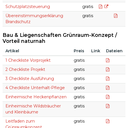
Schutzplatz
Schutzplatzsteuerung
gratis
Über
Übereinstimmungserklärung
gratis
Brandschutz
Bau & Liegenschaften Grünraum-Konzept /
Vorteil naturnah
Artikel
Preis
Link
Dateien
Bau & Liegenschaften Grünraum-Konzept / Vorteil naturna
1 Checkli
1 Checkliste Vorprojekt
gratis
2 Checkli
2 Checkliste Projekt
gratis
3 Checkl
3 Checkliste Ausführung
gratis
4 Checkl
4 Checkliste Unterhalt-Pflege
gratis
Einheimi
Einheimische Heckenpflanzen
gratis
Einheimi
Einheimische Wildsträucher
gratis
und Kleinbäume
Leitfad
Leitfaden zum
gratis
Grünraumkonzept