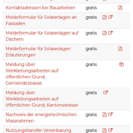
Kont
Kontaktadressen bei Bauarbeiten
gratis
Meldeformul
Meldeformular für Solaranlagen an
gratis
Fassaden
Meldeformul
Meldeformular für Solaranlagen auf
gratis
Dächern
Meld
Meldeformular für Solaranlagen
gratis
Erläuterungen
Dokume
Meldung über
gratis
Werkleitungsarbeiten auf
öffentlichen Grund,
Gemeindestrasse
Meldung über W
Meldung über
gratis
Werkleitungsarbeiten auf
öffentlichen Grund, Kantonsstrasse
Nachweis d
Nachweis der energietechnischen
gratis
Massnahmen
Vereinbarun
Nutzungstransfer Vereinbarung
gratis