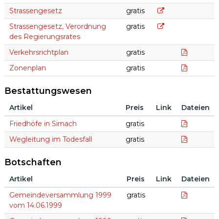
Strassengesetz
Strassengesetz
gratis
Strassengesetz, V
Strassengesetz, Verordnung
gratis
des Regierungsrates
Verkehrs
Verkehrsrichtplan
gratis
Zonenpla
Zonenplan
gratis
Bestattungswesen
Artikel
Preis
Link
Dateien
Bestattungswesen
Friedhöfe
Friedhöfe in Sirnach
gratis
Wegleitu
Wegleitung im Todesfall
gratis
Botschaften
Artikel
Preis
Link
Dateien
Botschaften
14.06.19
Gemeindeversammlung 1999
gratis
vom 14.06.1999