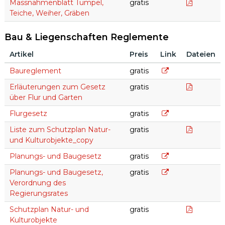
Massnahm
Massnahmenblatt Tümpel,
gratis
Teiche, Weiher, Gräben
Bau & Liegenschaften Reglemente
Artikel
Preis
Link
Dateien
Bau & Liegenschaften Reglemente
Baurgelement
Baureglement
gratis
Erlaeute
Erläuterungen zum Gesetz
gratis
über Flur und Garten
Flurgesetz
Flurgesetz
gratis
Liste_Na
Liste zum Schutzplan Natur-
gratis
und Kulturobjekte_copy
Planungs- und Ba
Planungs- und Baugesetz
gratis
Planungs- und Ba
Planungs- und Baugesetz,
gratis
Verordnung des
Regierungsrates
Schutzpl
Schutzplan Natur- und
gratis
Kulturobjekte