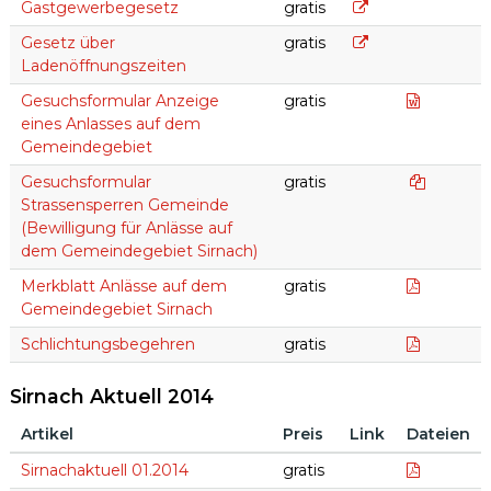
Gemeindekanzlei
Gastgewerbegese
Gastgewerbegesetz
gratis
Gesetz über Lade
Gesetz über
gratis
Ladenöffnungszeiten
Formular
Gesuchsformular Anzeige
gratis
eines Anlasses auf dem
Gemeindegebiet
Dokumentl
Gesuchsformular
gratis
Strassensperren Gemeinde
(Bewilligung für Anlässe auf
dem Gemeindegebiet Sirnach)
Merkblat
Merkblatt Anlässe auf dem
gratis
Gemeindegebiet Sirnach
Schlicht
Schlichtungsbegehren
gratis
Sirnach Aktuell 2014
Artikel
Preis
Link
Dateien
Sirnach Aktuell 2014
www_Sirn
Sirnachaktuell 01.2014
gratis