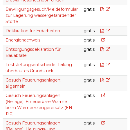
Bewilligung
Bewilligungsgesuch/Meldeformular
gratis
zur Lagerung wassergefährdender
Stoffe
Deklaration 
Deklaration für Erdarbeiten
gratis
Energienachw
Energienachweis
gratis
Entsorgungsd
Entsorgungsdeklaration für
gratis
Bauabfälle
Feststellun
Feststellungsentscheide: Teilung
gratis
überbautes Grundstück
Gesuch Feu
Gesuch Feuerungsanlagen:
gratis
allgemein
Gesuch Feueru
Gesuch Feuerungsanlagen
gratis
(Beilage): Erneuerbare Wärme
beim Wärmeerzeugerersatz (EN-
120)
Gesuch Feueru
Gesuch Feuerungsanlagen
gratis
(Beilage): Heizungs- und