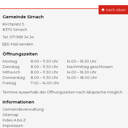
nach oben
Gemeinde Sirnach
Kirchplatz 5
8370
Sirnach
Tel.
071 969 34 34
Fax
071 966 41 60
E-Mail senden
Öffnungszeiten
Öffnungszeiten
Tag
Vormittag
Nachmittag
Montag
8.00 – 11.30 Uhr
14.00 – 16.30 Uhr
Dienstag
8.00 – 11.30 Uhr
Nachmittag geschlossen
Mittwoch
8.00 – 11.30 Uhr
14.00 – 16.30 Uhr
Donnerstag
8.00 – 11.30 Uhr
14.00 – 18.00 Uhr
Freitag
7.00 – 14.00 Uhr
Termine ausserhalb der Öffnungszeiten nach Absprache möglich.
Informationen
Gemeindeverwaltung
Sitemap
Index A bis Z
Impressum