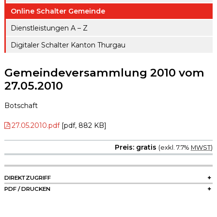
ule
gen A – Z
Online Schalter Gemeinde
Raumreserva
Jugendproje
Digitaler
tionen
Dienstleistungen A – Z
kt LiFT
Schalter
Digitaler Schalter Kanton Thurgau
Kanton
Weitere
Thurgau
Angebote
Gemeindeversammlung 2010 vom
27.05.2010
Botschaft
27.05.2010.pdf
[pdf, 882 KB]
Preis: gratis
(exkl. 7.7%
MWST
)
SIDEBAR
DIREKTZUGRIFF
PDF / DRUCKEN