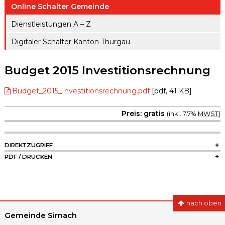
ule
Online Schalter Gemeinde
gen A – Z
Raumreserva
Jugendproje
Dienstleistungen A – Z
Digitaler
tionen
kt LiFT
Schalter
Digitaler Schalter Kanton Thurgau
Kanton
Weitere
Thurgau
Angebote
Budget 2015 Investitionsrechnung
Budget_2015_Investitionsrechnung.pdf
[pdf, 41 KB]
Preis: gratis
(inkl. 7.7%
MWST
)
SIDEBAR
DIREKTZUGRIFF
PDF / DRUCKEN
nach oben
Gemeinde Sirnach