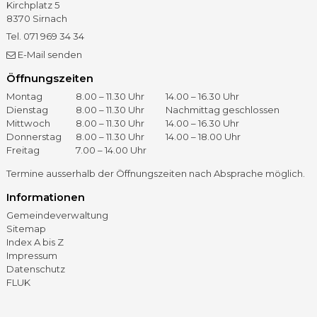
Kirchplatz 5
8370
Sirnach
Tel.
071 969 34 34
Fax
071 966 41 60
E-Mail senden
Öffnungszeiten
Öffnungszeiten
Tag
Vormittag
Nachmittag
Montag
8.00 – 11.30 Uhr
14.00 – 16.30 Uhr
Dienstag
8.00 – 11.30 Uhr
Nachmittag geschlossen
Mittwoch
8.00 – 11.30 Uhr
14.00 – 16.30 Uhr
Donnerstag
8.00 – 11.30 Uhr
14.00 – 18.00 Uhr
Freitag
7.00 – 14.00 Uhr
Termine ausserhalb der Öffnungszeiten nach Absprache möglich.
Informationen
Gemeindeverwaltung
Sitemap
Index A bis Z
Impressum
Datenschutz
FLUK
©
2026 – Gemeinde Sirnach
GOViS
by
backslash