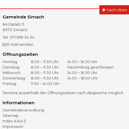
nach oben
Gemeinde Sirnach
Kirchplatz 5
8370
Sirnach
Tel.
071 969 34 34
Fax
071 966 41 60
E-Mail senden
Öffnungszeiten
Öffnungszeiten
Tag
Vormittag
Nachmittag
Montag
8.00 – 11.30 Uhr
14.00 – 16.30 Uhr
Dienstag
8.00 – 11.30 Uhr
Nachmittag geschlossen
Mittwoch
8.00 – 11.30 Uhr
14.00 – 16.30 Uhr
Donnerstag
8.00 – 11.30 Uhr
14.00 – 18.00 Uhr
Freitag
7.00 – 14.00 Uhr
Termine ausserhalb der Öffnungszeiten nach Absprache möglich.
Informationen
Gemeindeverwaltung
Sitemap
Index A bis Z
Impressum