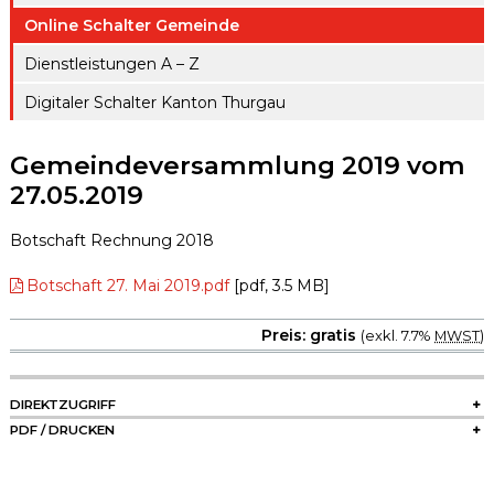
ule
gen A – Z
Online Schalter Gemeinde
Raumreserva
Jugendproje
Digitaler
tionen
Dienstleistungen A – Z
kt LiFT
Schalter
Digitaler Schalter Kanton Thurgau
Kanton
Weitere
Thurgau
Angebote
Gemeindeversammlung 2019 vom
27.05.2019
Botschaft Rechnung 2018
Botschaft 27. Mai 2019.pdf
[pdf, 3.5 MB]
Preis: gratis
(exkl. 7.7%
MWST
)
SIDEBAR
DIREKTZUGRIFF
PDF / DRUCKEN