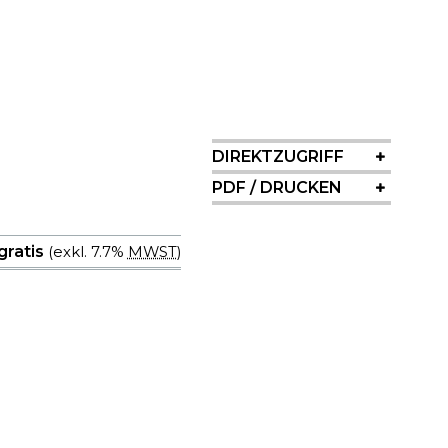
SIDEBAR
DIREKTZUGRIFF
PDF / DRUCKEN
 gratis
(exkl. 7.7%
MWST
)