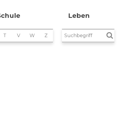
Schule
Leben
Suchbegriff
T
V
W
Z