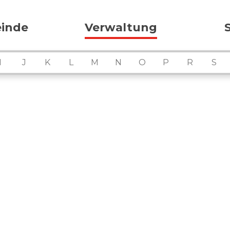
ation
inde
Verwaltung
I
J
K
L
M
N
O
P
R
S