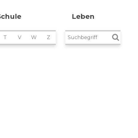
Schule
Leben
Suchbegriff
T
V
W
Z