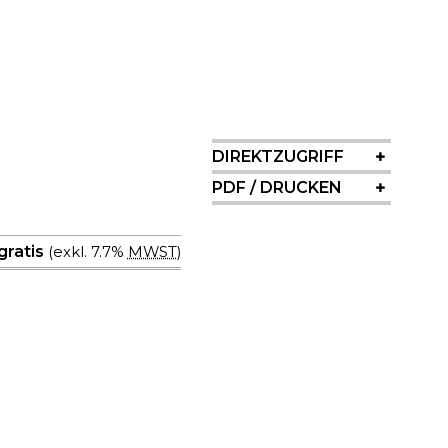
SIDEBAR
DIREKTZUGRIFF
PDF / DRUCKEN
 gratis
(exkl. 7.7%
MWST
)