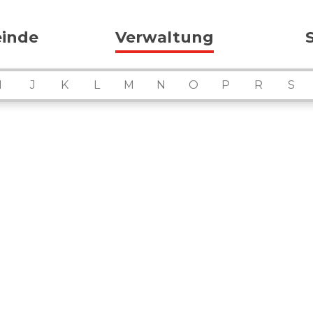
ation
inde
Verwaltung
I
J
K
L
M
N
O
P
R
S