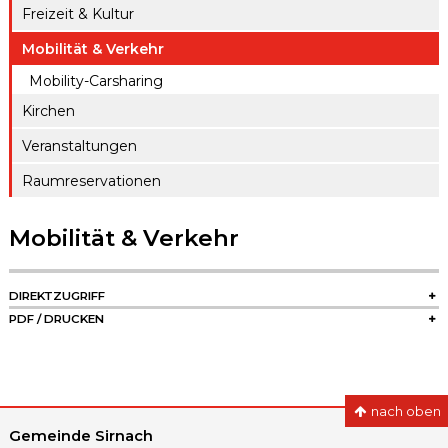
ule
Freizeit & Kultur
gen A – Z
Raumreserva
Jugendproje
Mobilität & Verkehr
Digitaler
tionen
kt LiFT
Schalter
Mobility-Carsharing
Kanton
Weitere
Kirchen
Thurgau
Angebote
Veranstaltungen
Raumreservationen
Mobilität & Verkehr
SIDEBAR
DIREKTZUGRIFF
PDF / DRUCKEN
nach oben
Gemeinde Sirnach