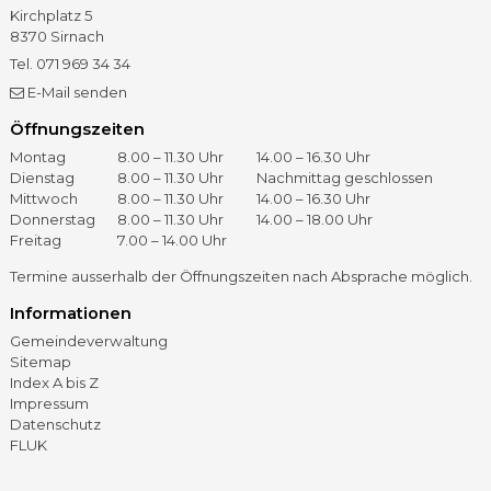
Kirchplatz 5
8370
Sirnach
Tel.
071 969 34 34
Fax
071 966 41 60
E-Mail senden
Öffnungszeiten
Öffnungszeiten
Tag
Vormittag
Nachmittag
Montag
8.00 – 11.30 Uhr
14.00 – 16.30 Uhr
Dienstag
8.00 – 11.30 Uhr
Nachmittag geschlossen
Mittwoch
8.00 – 11.30 Uhr
14.00 – 16.30 Uhr
Donnerstag
8.00 – 11.30 Uhr
14.00 – 18.00 Uhr
Freitag
7.00 – 14.00 Uhr
Termine ausserhalb der Öffnungszeiten nach Absprache möglich.
Informationen
Gemeindeverwaltung
Sitemap
Index A bis Z
Impressum
Datenschutz
FLUK