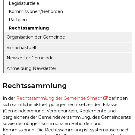
Legislaturziele
ule
gen A – Z
Raumreserva
Kommissionen/Behörden
Jugendproje
Digitaler
tionen
Parteien
kt LiFT
Schalter
Rechtssammlung
Kanton
Weitere
Thurgau
Organisation der Gemeinde
Angebote
Sirnachaktuell
Newsletter Gemeinde
Anmeldung Newsletter
Rechtssammlung
In der
Rechtssammlung der Gemeinde Sirnach
befinden
sich sämtliche aktuell gültigen rechtsetzenden Erlasse
(Gemeindeordnung, Verordnungen, Reglemente und
dergleichen) der Gemeindeversammlung, des Gemeinderats
sowie der übrigen kommunalen Behörden und
Kommissionen. Die Rechtssammlung ist systematisch nach