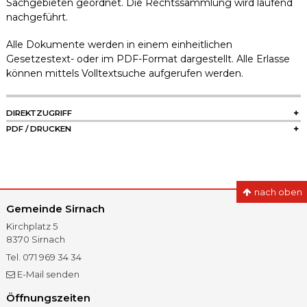
Sachgebieten geordnet. Die Rechtssammlung wird laufend
nachgeführt.
Alle Dokumente werden in einem einheitlichen
Gesetzestext- oder im PDF-Format dargestellt. Alle Erlasse
können mittels Volltextsuche aufgerufen werden.
SIDEBAR
DIREKTZUGRIFF
PDF / DRUCKEN
nach oben
Gemeinde Sirnach
Kirchplatz 5
8370
Sirnach
Tel.
071 969 34 34
Fax
071 966 41 60
E-Mail senden
Öffnungszeiten