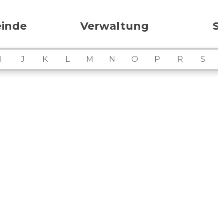
ation
inde
Verwaltung
I
J
K
L
M
N
O
P
R
S