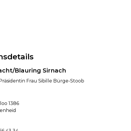
nsdetails
cht/Blauring Sirnach
Präsidentin Frau Sibille Bürge-Stoob
e
oo 1386
enheid
966 43 34