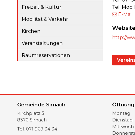
Freizeit & Kultur
Tel. Mobi
E-Mail
Mobilität & Verkehr
Websit
Kirchen
http://w
Veranstaltungen
Raumreservationen
Vereins
Gemeinde Sirnach
Öffnung
Öffnungs
Tag
Vormi
Kirchplatz 5
Montag
8370
Sirnach
Dienstag
Mittwoch
Tel.
071 969 34 34
Donnerst