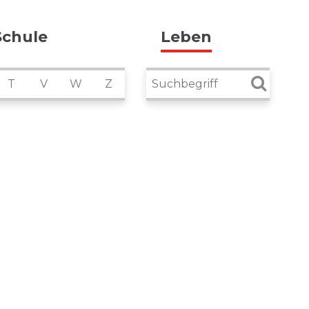
Schule
Leben
Suchbegriff
T
V
W
Z