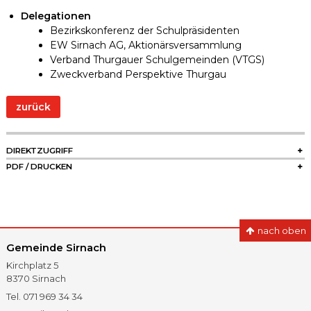
Delegationen
Bezirkskonferenz der Schulpräsidenten
EW Sirnach AG, Aktionärsversammlung
Verband Thurgauer Schulgemeinden (VTGS)
Zweckverband Perspektive Thurgau
zurück
SIDEBAR
DIREKTZUGRIFF
PDF / DRUCKEN
nach oben
Gemeinde Sirnach
Kirchplatz 5
8370
Sirnach
Tel.
071 969 34 34
Fax
071 966 41 60