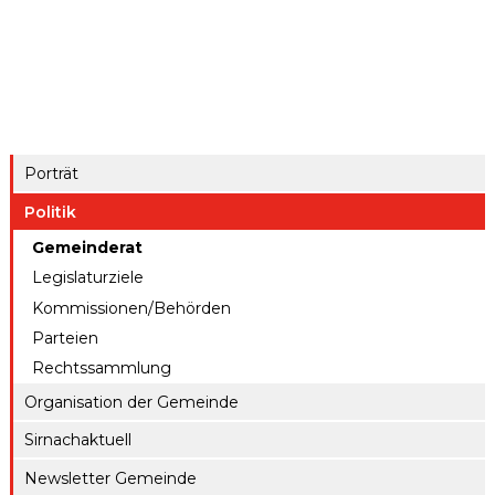
ule
gen A – Z
Raumreserva
Jugendproje
Digitaler
tionen
kt LiFT
Schalter
Kanton
Weitere
Thurgau
Angebote
Porträt
Politik
Gemeinderat
Legislaturziele
Kommissionen/Behörden
Parteien
Rechtssammlung
Organisation der Gemeinde
Sirnachaktuell
Newsletter Gemeinde