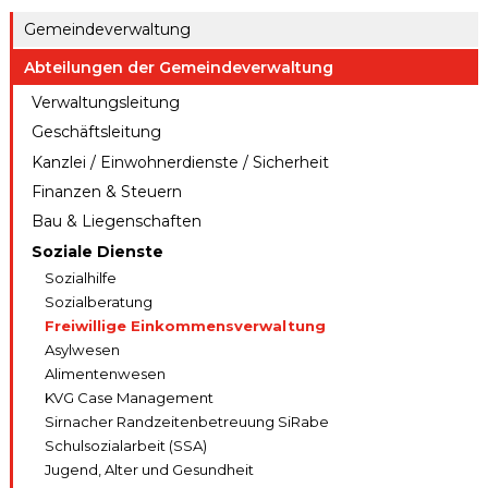
ule
gen A – Z
Gemeindeverwaltung
Raumreserva
Jugendproje
Digitaler
tionen
Abteilungen der Gemeindeverwaltung
kt LiFT
Schalter
Verwaltungsleitung
Kanton
Weitere
Thurgau
Geschäftsleitung
Angebote
Kanzlei / Einwohnerdienste / Sicherheit
Finanzen & Steuern
Bau & Liegenschaften
Soziale Dienste
Sozialhilfe
Sozialberatung
Freiwillige Einkommensverwaltung
Asylwesen
Alimentenwesen
KVG Case Management
Sirnacher Randzeitenbetreuung SiRabe
Schulsozialarbeit (SSA)
Jugend, Alter und Gesundheit