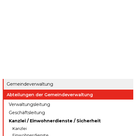
ule
gen A – Z
Raumreserva
Jugendproje
Digitaler
tionen
kt LiFT
Schalter
Kanton
Weitere
Thurgau
Angebote
Gemeindeverwaltung
Abteilungen der Gemeindeverwaltung
Verwaltungsleitung
Geschäftsleitung
Kanzlei / Einwohnerdienste / Sicherheit
Kanzlei
Einwohnerdienste