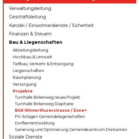
ule
gen A – Z
Verwaltungsleitung
Raumreserva
Jugendproje
Digitaler
tionen
Geschäftsleitung
kt LiFT
Schalter
Kanzlei / Einwohnerdienste / Sicherheit
Kanton
Weitere
Finanzen & Steuern
Thurgau
Angebote
Bau & Liegenschaften
Abteilungsleitung
Hochbau & Umwelt
Tiefbau, Verkehr & Entsorgung
Liegenschaften
Raumplanung
Versorgung
Projekte
Turnhalle Birkenweg neues Projekt
Turnhalle Birkenweg Diaphane
BGK Winterthurerstrasse / Zone+
PV-Anlagen Gemeindeliegenschaften
Dorfkernentwicklung
Sanierung und Optimierung Gemeindezentrum Dreitannen
Soziale Dienste