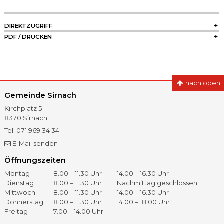
SIDEBAR
DIREKTZUGRIFF
PDF / DRUCKEN
nach oben
Gemeinde Sirnach
Kirchplatz 5
8370
Sirnach
Tel.
071 969 34 34
Fax
071 966 41 60
E-Mail senden
Öffnungszeiten
Öffnungszeiten
Tag
Vormittag
Nachmittag
Montag
8.00 – 11.30 Uhr
14.00 – 16.30 Uhr
Dienstag
8.00 – 11.30 Uhr
Nachmittag geschlossen
Mittwoch
8.00 – 11.30 Uhr
14.00 – 16.30 Uhr
Donnerstag
8.00 – 11.30 Uhr
14.00 – 18.00 Uhr
Freitag
7.00 – 14.00 Uhr